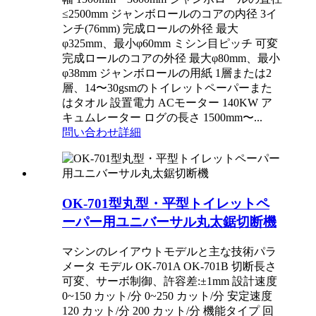
≤2500mm ジャンボロールのコアの内径 3イ
ンチ(76mm) 完成ロールの外径 最大
φ325mm、最小φ60mm ミシン目ピッチ 可変
完成ロールのコアの外径 最大φ80mm、最小
φ38mm ジャンボロールの用紙 1層または2
層、14〜30gsmのトイレットペーパーまた
はタオル 設置電力 ACモーター 140KW ア
キュムレーター ログの長さ 1500mm〜...
問い合わせ
詳細
OK-701型丸型・平型トイレットペ
ーパー用ユニバーサル丸太鋸切断機
マシンのレイアウトモデルと主な技術パラ
メータ モデル OK-701A OK-701B 切断長さ
可変、サーボ制御、許容差:±1mm 設計速度
0~150 カット/分 0~250 カット/分 安定速度
120 カット/分 200 カット/分 機能タイプ 回