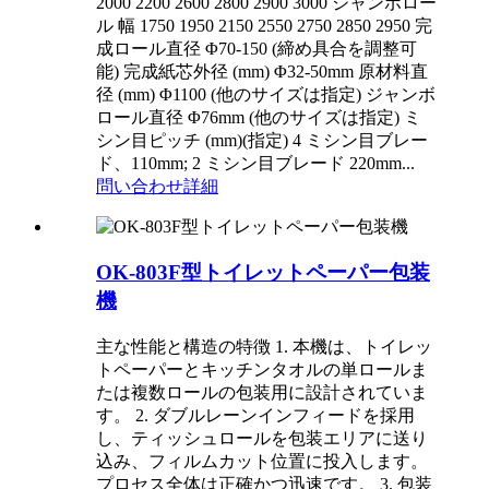
2000 2200 2600 2800 2900 3000 ジャンボロー
ル 幅 1750 1950 2150 2550 2750 2850 2950 完
成ロール直径 Φ70-150 (締め具合を調整可
能) 完成紙芯外径 (mm) Φ32-50mm 原材料直
径 (mm) Φ1100 (他のサイズは指定) ジャンボ
ロール直径 Φ76mm (他のサイズは指定) ミ
シン目ピッチ (mm)(指定) 4 ミシン目ブレー
ド、110mm; 2 ミシン目ブレード 220mm...
問い合わせ
詳細
OK-803F型トイレットペーパー包装
機
主な性能と構造の特徴 1. 本機は、トイレッ
トペーパーとキッチンタオルの単ロールま
たは複数ロールの包装用に設計されていま
す。 2. ダブルレーンインフィードを採用
し、ティッシュロールを包装エリアに送り
込み、フィルムカット位置に投入します。
プロセス全体は正確かつ迅速です。 3. 包装