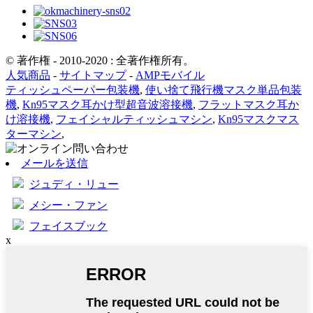
© 著作権 - 2010-2020 : 全著作権所有。
人気商品
-
サイトマップ
-
AMPモバイル
ティッシュペーパー包装機
,
使い捨て飛行機マスク単品包装
機
,
Kn95マスク耳かけ型超音波溶接機
,
フラットマスク耳か
け溶接機
,
フェイシャルティッシュマシン
,
Kn95マスクマス
ターマシン
,
メールを送信
ジュディ・リュー
メシー・フ​​ァン
フェイスブック
x