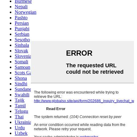
Burmese
Nepali
Norwegian
Pashto
Persian
Punjabi
Serbian
Sesotho
Sinhala
Slovak
Slovenian
Somali
Samoan
Scots Gaelic
Shona
Sindhi
Sundanese
Swahili
Tajik
Tamil
Telugu
Thai
Ukrainian
Urdu
Uzbek