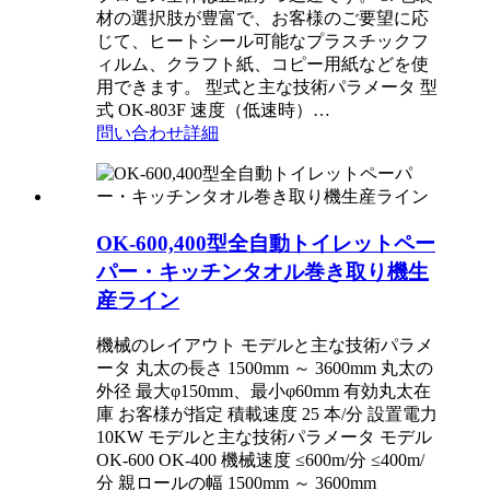
材の選択肢が豊富で、お客様のご要望に応
じて、ヒートシール可能なプラスチックフ
ィルム、クラフト紙、コピー用紙などを使
用できます。 型式と主な技術パラメータ 型
式 OK-803F 速度（低速時）…
問い合わせ
詳細
OK-600,400型全自動トイレットペー
パー・キッチンタオル巻き取り機生
産ライン
機械のレイアウト モデルと主な技術パラメ
ータ 丸太の長さ 1500mm ～ 3600mm 丸太の
外径 最大φ150mm、最小φ60mm 有効丸太在
庫 お客様が指定 積載速度 25 本/分 設置電力
10KW モデルと主な技術パラメータ モデル
OK-600 OK-400 機械速度 ≤600m/分 ≤400m/
分 親ロールの幅 1500mm ～ 3600mm