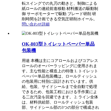
転スイングでの丸刃の動きと、制御による
紙ロールの連続前進移動 材料搬送の駆動制
御 サーボモーターで駆動 ブレード研削 研
削時間を計画できる空気圧研削ホイール。
問い合わせ
詳細
OK-803型トイレットペーパー単品
包装機
用途 本機は主にコアロールおよびコアレス
ロールのオーバーラッピングに使用されま
す。主な性能と構造上の特徴 1. トイレット
ペーパー単品包装機は、ロールティッシュ
の包装用に特別に設計されています。供
給、包装、サイドシールまで全自動で処理
できるため、包装工程における手作業によ
る二次汚染を回避できます。 2. ライン全体
は、材料供給部、ロールティッシュ包装
部、サイドシール部の3つの部分で構成され